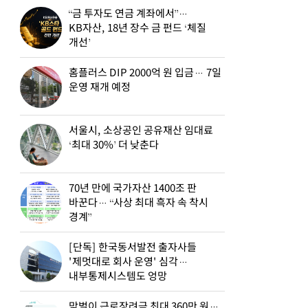
“금 투자도 연금 계좌에서”…
KB자산, 18년 장수 금 펀드 ‘체질
개선’
홈플러스 DIP 2000억 원 입금… 7일
운영 재개 예정
서울시, 소상공인 공유재산 임대료
‘최대 30%’ 더 낮춘다
70년 만에 국가자산 1400조 판
바꾼다… “사상 최대 흑자 속 착시
경계”
[단독] 한국동서발전 출자사들
'제멋대로 회사 운영' 심각…
내부통제시스템도 엉망
맞벌이 근로장려금 최대 360만 원…