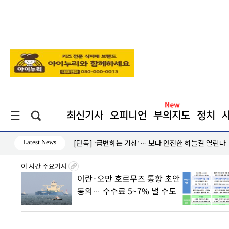
최신기사
오피니언
부의지도
정치
Latest News
[단독] ‘급변하는 기상’… 보다 안전한 하늘길 열린다
이 시간 주요기사
8월7일
이란·오만 호르무즈 통항 초안
丑
동의… 수수료 5~7% 낼 수도