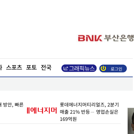
화
스포츠
포토
전국
로그인
업이익 N% 성과급
도심 달구는 폭염… 아스팔트를 식혀라
 방안, 빠른
롯데에너지머티리얼즈, 2분기
매출 21% 반등… 영업손실은
169억원