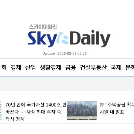
Update : 2026-08-07 02:25
사회
경제
산업
생활경제
금융
건설부동산
국제
문
삼전닉스 소액주주들, 270조 환원 공식 요구… "영
철회해야"
70년 만에 국가자산 1400조 판
靑 "주택공급 확대
바꾼다… “사상 최대 흑자 속
시일 내 발표"
착시 경계”