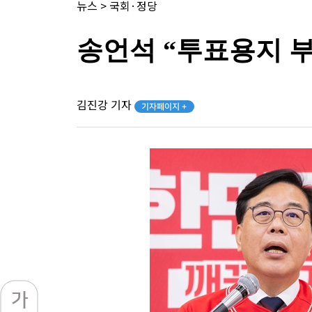
뉴스
>
국회·정당
송언석 “투표용지 부
김진강 기자
기자페이지 +