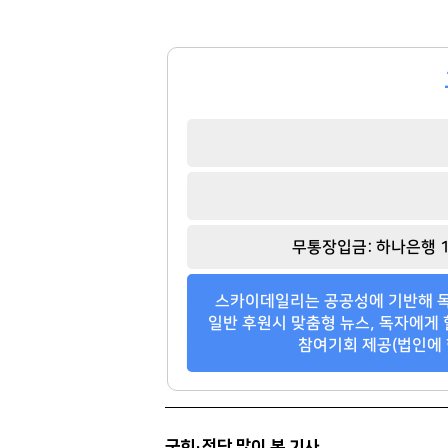
봉중근
윤웅섭
[관련 기사]
[관련 기사]
무통장입금: 하나은행 1
LG 트윈스
일동제약
연세힐하우스1
신한엔시모
스카이데일리는 공공성에 기반해 독
팬클럽 참여
팬클럽 참여
일반 후원시 맞춤형 뉴스, 독자에게 
참여기회 제공(법인에 
68
352
국회·정당 많이 본 기사