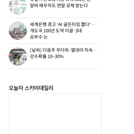
알바 배우자도 연말 공제 받는다
세계은행 경고 “AI 골든타임 짧다”…
개도국 100년 도약 이끌 ‘3대
승부수’는
[날씨] 다음주 무더위·열대야 지속…
강수확률 10~30%
오늘자 스카이데일리