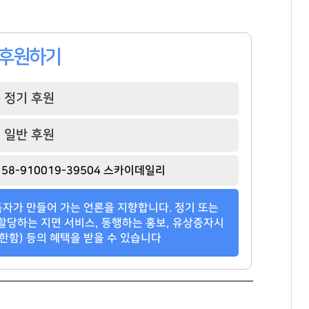
후원하기
정기 후원
일반 후원
최재원
박정원
윤홍근
[관련 기사]
[관련 기사]
[관련 기사]
58-910019-39504 스카이데일리
SK그룹
두산그룹
제너시스 BBQ
트라움하우스5차
주택
지엔에스주택전시관
자가 만들어 가는 언론을 지향합니다. 정기 또는
팬클럽 참여
팬클럽 참여
팬클럽 참여
할당하는 지면 서비스, 동행하는 홍보, 유상증자시
한함) 등의 혜택을 받을 수 있습니다
373
99
364